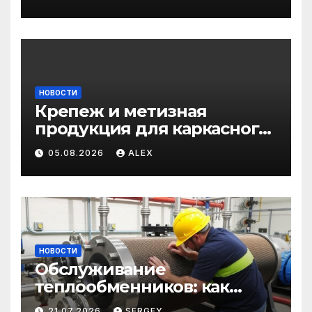
для дома и авто
НОВОСТИ
Крепеж и метизная
продукция для каркасного
и загородного
05.08.2026
ALEX
строительства: от
саморезов до анкеров
НОВОСТИ
Обслуживание
теплообменников: как
сохранить эффективность
21.07.2026
SERGEY