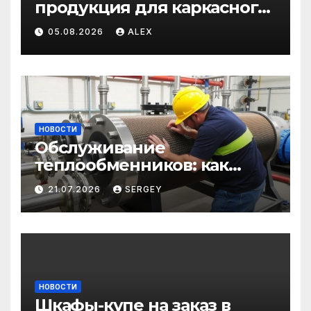
продукция для каркасного
и загородного
05.08.2026
ALEX
строительства: от
саморезов до анкеров
НОВОСТИ
Обслуживание
теплообменников: как
сохранить эффективность
21.07.2026
SERGEY
и избежать простоев
НОВОСТИ
Шкафы-купе на заказ в