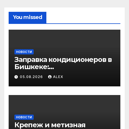
You missed
НОВОСТИ
Заправка кондиционеров в
Бишкеке:
профессиональные услуги
05.08.2026
ALEX
для дома и авто
НОВОСТИ
Крепеж и метизная