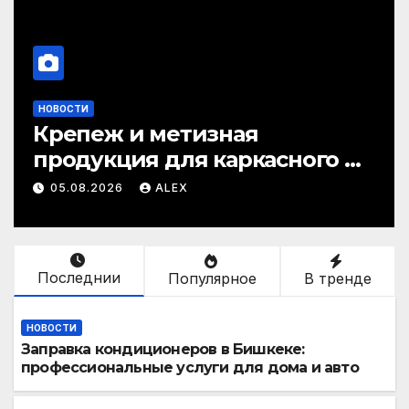
НОВОСТИ
Обслуживание
теплообменников: как
сохранить эффективность и
21.07.2026
SERGEY
избежать простоев
Последнии
Популярное
В тренде
НОВОСТИ
Заправка кондиционеров в Бишкеке:
профессиональные услуги для дома и авто