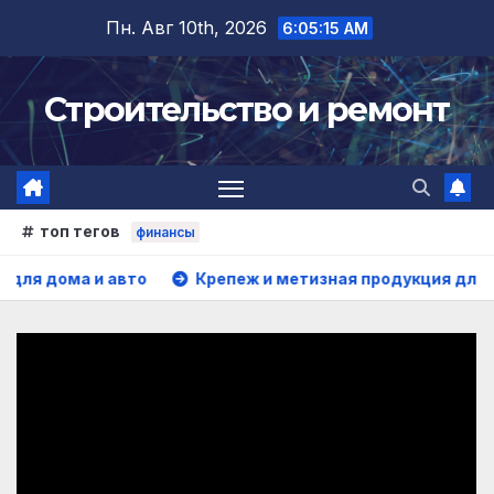
Перейти
Пн. Авг 10th, 2026
6:05:16 AM
к
содержимому
Строительство и ремонт
топ тегов
финансы
а и авто
Крепеж и метизная продукция для каркасног