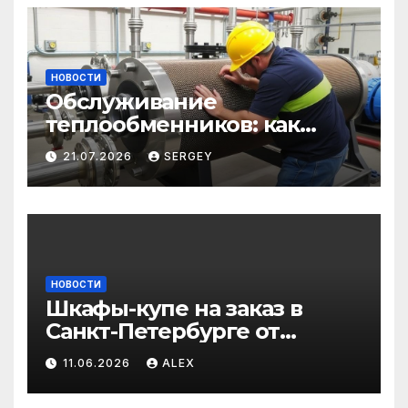
НОВОСТИ
Обслуживание
теплообменников: как
сохранить эффективность
21.07.2026
SERGEY
и избежать простоев
НОВОСТИ
Шкафы-купе на заказ в
Санкт-Петербурге от
производителя по
11.06.2026
ALEX
доступным ценам