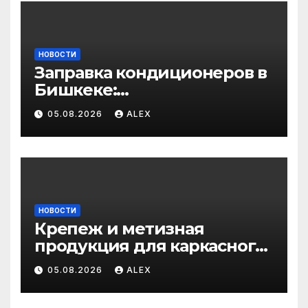
НОВОСТИ
Заправка кондиционеров в
Бишкеке:
профессиональные услуги
05.08.2026
ALEX
для дома и авто
НОВОСТИ
Крепеж и метизная
продукция для каркасного
и загородного
05.08.2026
ALEX
строительства: от
саморезов до анкеров