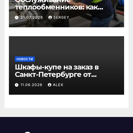
теплообменников: как
сохранить эффективность
21.07.2026
SERGEY
и избежать простоев
НОВОСТИ
Шкафы-купе на заказ в
Санкт-Петербурге от
производителя по
11.06.2026
ALEX
доступным ценам