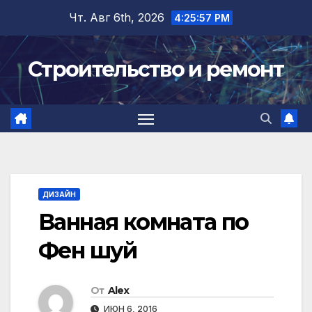
Перейти
Чт. Авг 6th, 2026
4:25:58 PM
к
содержимому
Строительство и ремонт
ДИЗАЙН
Ванная комната пo
Фен шуй
От
Alex
ИЮН 6, 2016