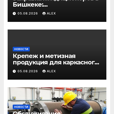
Бишкеке:
профессиональные услуги
05.08.2026
ALEX
для дома и авто
НОВОСТИ
Крепеж и метизная
продукция для каркасного
и загородного
05.08.2026
ALEX
строительства: от
саморезов до анкеров
НОВОСТИ
Обслуживание