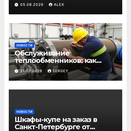
и загородного
05.08.2026
ALEX
строительства: от
саморезов до анкеров
НОВОСТИ
Обслуживание
теплообменников: как
сохранить эффективность
21.07.2026
SERGEY
и избежать простоев
НОВОСТИ
Шкафы-купе на заказ в
Санкт-Петербурге от