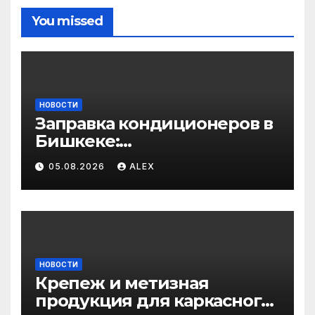
You missed
НОВОСТИ
Заправка кондиционеров в
Бишкеке:
профессиональные услуги
05.08.2026
ALEX
для дома и авто
НОВОСТИ
Крепеж и метизная
продукция для каркасного