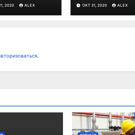
фы из пряжи
1, 2020
ALEX
ОКТ 31, 2020
ALEX
авторизоваться
.
ТИ
НОВОСТИ