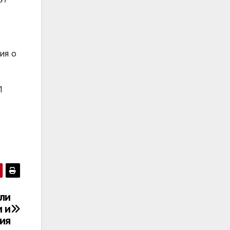
ия о
1
ли
 и
ия