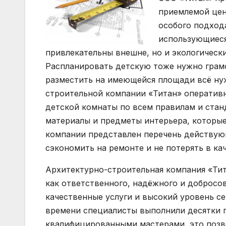
приемлемой цен
особого подход
использующиеся
привлекательны внешне, но и экологическ
Распланировать детскую тоже нужно грамо
разместить на имеющейся площади всё нуж
строительной компании «Титан» оперативн
детской комнаты по всем правилам и станд
материалы и предметы интерьера, которые
компании представлен перечень действующ
сэкономить на ремонте и не потерять в кач
Архитектурно-строительная компания «Тит
как ответственного, надёжного и добросо
качественные услуги и высокий уровень се
времени специалисты выполнили десятки п
квалифицированными мастерами, это позво