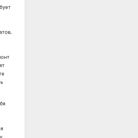
бует
атов.
монт
ят
те
ть
бя
ся
у,