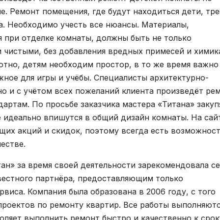
е. Ремонт помещения, где будут находиться дети, тре
а. Необходимо учесть все нюансы. Материалы,
 при отделке комнаты, должны быть не только
и чистыми, без добавления вредных примесей и химик
тно, детям необходим простор, в то же время важно
ное для игры и учёбы. Специалисты архитектурно-
о и с учётом всех пожеланий клиента произведёт ре
артам. По просьбе заказчика мастера «Титана» закуп
 идеально впишутся в общий дизайн комнаты. На сай
их акций и скидок, поэтому всегда есть возможнос
естве.
ан» за время своей деятельности зарекомендовала се
вестного партнёра, предоставляющим только
рвиса. Компания была образована в 2006 году, с того
роектов по ремонту квартир. Все работы выполняют
ляет выполнить ремонт быстро и качественно к срок