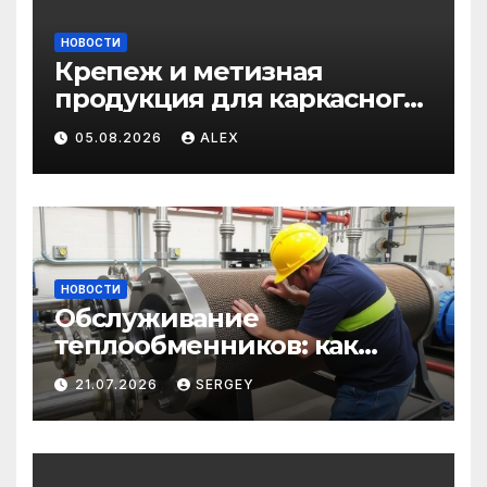
НОВОСТИ
Крепеж и метизная
продукция для каркасного
и загородного
05.08.2026
ALEX
строительства: от
саморезов до анкеров
НОВОСТИ
Обслуживание
теплообменников: как
сохранить эффективность
21.07.2026
SERGEY
и избежать простоев