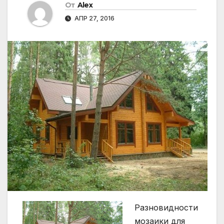
От
Alex
АПР 27, 2016
Разновидности
мозаики для