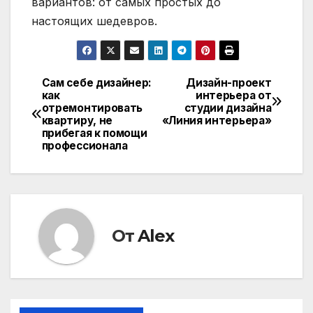
вариантов: от самых простых до
настоящих шедевров.
Сам себе дизайнер:
Дизайн-проект
Навигация
как
интерьера от
отремонтировать
студии дизайна
по
квартиру, не
«Линия интерьера»
прибегая к помощи
записям
профессионала
От
Alex