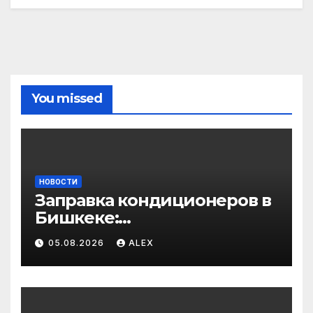
You missed
НОВОСТИ
Заправка кондиционеров в
Бишкеке:
профессиональные услуги
05.08.2026
ALEX
для дома и авто