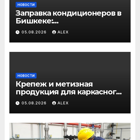
НОВОСТИ
Заправка кондиционеров в
Бишкеке:
профессиональные услуги
05.08.2026
ALEX
для дома и авто
НОВОСТИ
Крепеж и метизная
продукция для каркасного
и загородного
05.08.2026
ALEX
строительства: от
саморезов до анкеров