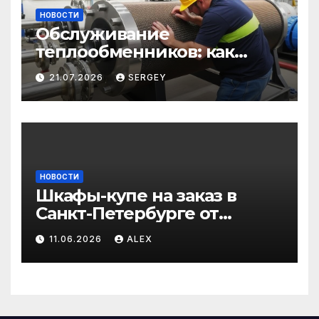
НОВОСТИ
Обслуживание
теплообменников: как
сохранить эффективность
21.07.2026
SERGEY
и избежать простоев
НОВОСТИ
Шкафы-купе на заказ в
Санкт-Петербурге от
производителя по
11.06.2026
ALEX
доступным ценам