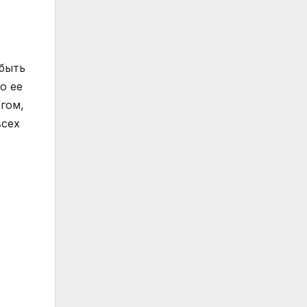
о
 быть
о ее
гом,
всех