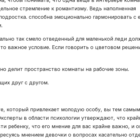
на, чтобы понимать, что одна вещь в интерьере комн
дельное стремление к романтизму. Ведь наполненная
подростка. способна эмоционально гармонировать с 
.
чально так смело отведенный для маленькой леди дол
то важное условие. Если говорить о цветовом решен
но делит пространство комнаты на рабочие зоны.
щих друг с другом.
е, который привлекает молодую особу, вы тем самым
 Эксперты в области психологии утверждают, что край
ти ребенку, что его мнение для вас крайне важно, и о
ересуясь мнением девочки о вопросах касательно отд