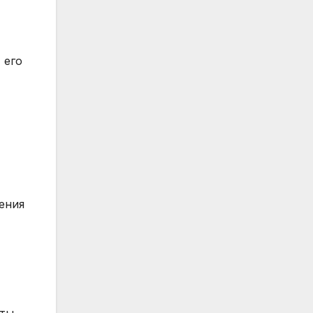
 его
ения