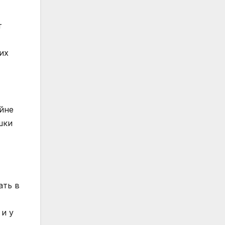
т
их
йне
шки
ать в
 и у