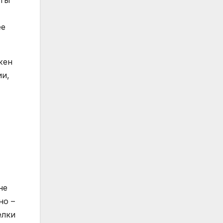
аты
ее
жен
ии,
не
но –
елки