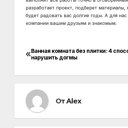
выполнит все работы точно в оговоренный
разработает проект, подберет материалы,
будет радовать вас долгие годы. А для н
компании вашим друзьям и знакомым.
Ванная комната без плитки: 4 спос
Навигация
нарушить догмы
по
записям
От
Alex