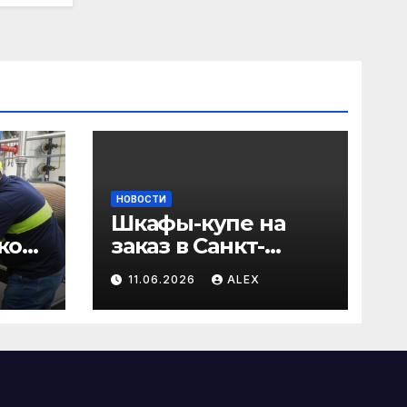
НОВОСТИ
Шкафы-купе на
ков:
заказ в Санкт-
Петербурге от
11.06.2026
ALEX
 и
производителя по
тоев
доступным ценам