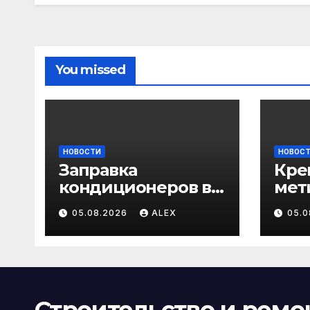
You missed
НОВОСТИ
НОВОС
Заправка
Кре
кондиционеров в
мет
Бишкеке:
про
05.08.2026
ALEX
05.
профессиональны
кар
е услуги для дома
заг
и авто
стро
сам
анк
Строительство и ремо