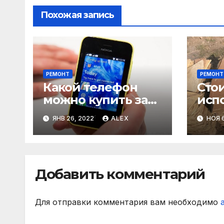
Похожая запись
РЕМОНТ
РЕМОНТ
Какой телефон
Сто
можно купить за
исп
5000 рублей
пес
ЯНВ 26, 2022
ALEX
НОЯ 6
обл
фас
Добавить комментарий
Для отправки комментария вам необходимо