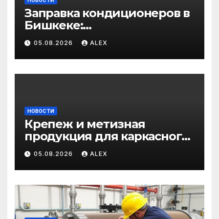
НОВОСТИ
Заправка кондиционеров в
Бишкеке:
профессиональные услуги
05.08.2026
ALEX
для дома и авто
НОВОСТИ
Крепеж и метизная
продукция для каркасного
и загородного
05.08.2026
ALEX
строительства: от
саморезов до анкеров