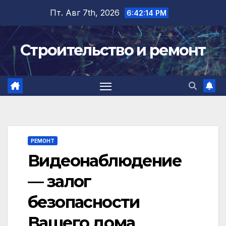
Перейти
Пт. Авг 7th, 2026
6:42:15 PM
к
содержимому
Строительство и ремонт
РЕМОНТ
Видеонаблюдение
— залог
безопасности
Вашего дома