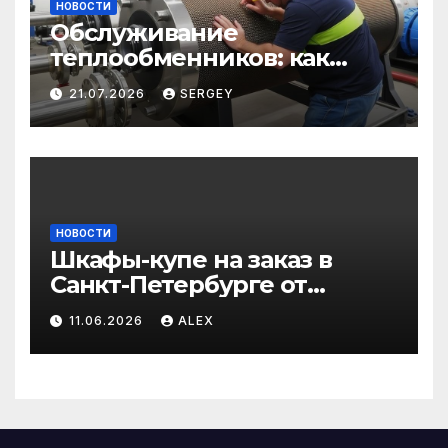
НОВОСТИ
Обслуживание
теплообменников: как
сохранить эффективность
21.07.2026
SERGEY
и избежать простоев
НОВОСТИ
Шкафы-купе на заказ в
Санкт-Петербурге от
производителя по
11.06.2026
ALEX
доступным ценам