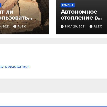
РЕМОНТ
ит ли
Автономное
ользовать
отопление в
чаник для
Москве все
, 2021
ALEX
ИЮЛ 20, 2021
ALEX
ицовки
особенности
ада?
авторизоваться
.