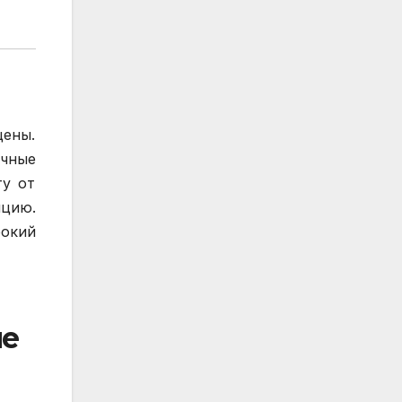
цены.
чные
ту от
яцию.
рокий