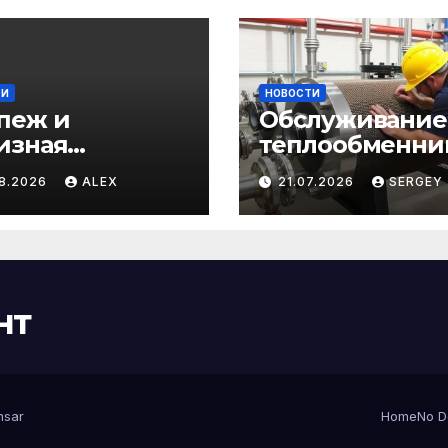
ТИ
НОВОСТИ
пеж и
Обслуживание
изная
теплообменни
дукция для
как сохранить
08.2026
ALEX
21.07.2026
SERGEY
касного и
эффективность
ородного
избежать прос
ительства: от
орезов до
еров
нт
sar
Home
No D