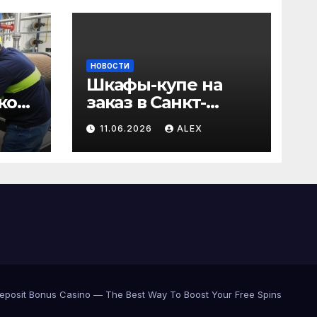
НОВОСТИ
Шкафы-купе на
ков:
заказ в Санкт-
Петербурге от
11.06.2026
ALEX
 и
производителя по
тоев
доступным ценам
eposit Bonus Casino — The Best Way To Boost Your Free Spins