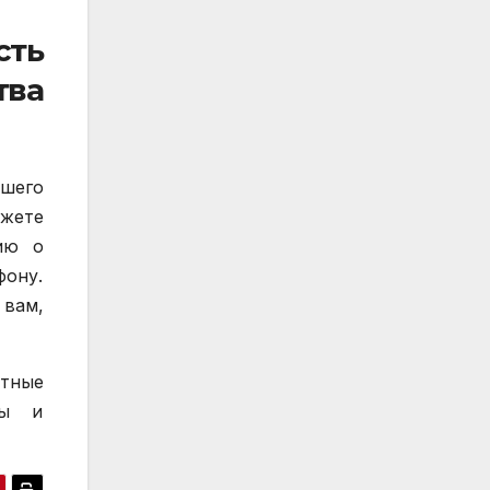
сть
тва
ашего
ожете
ию о
ону.
 вам,
ытные
сы и