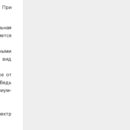
. При
льная
яется
ными
 вид
же от
 Ведь
миум-
пектр