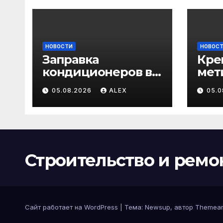
НОВОСТИ
НОВОС
Заправка
Кре
кондиционеров в
мет
Бишкеке:
про
05.08.2026
ALEX
05.
профессиональны
кар
е услуги для дома
заг
и авто
стро
сам
анк
Строительство и ремо
Сайт работает на WordPress
|
Тема:
Newsup
, автор
Themean