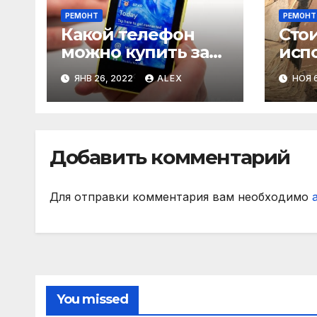
РЕМОНТ
РЕМОНТ
Какой телефон
Сто
можно купить за
исп
5000 рублей
пес
ЯНВ 26, 2022
ALEX
НОЯ 6
обл
фас
Добавить комментарий
Для отправки комментария вам необходимо
You missed