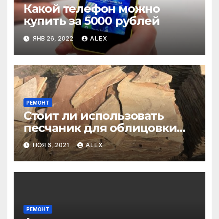
Какой телефон можно
купить за 5000 рублей
ЯНВ 26, 2022
ALEX
РЕМОНТ
Стоит ли использовать
песчаник для облицовки
фасада?
НОЯ 6, 2021
ALEX
РЕМОНТ