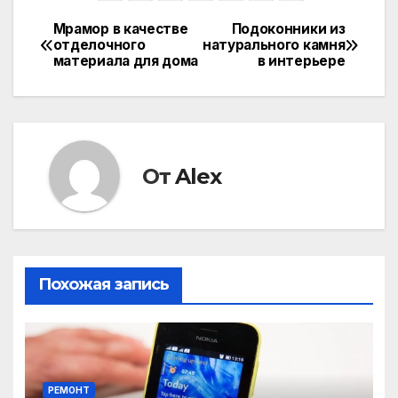
Мрамор в качестве
Подоконники из
Навигация
отделочного
натурального камня
материала для дома
в интерьере
по
записям
От
Alex
Похожая запись
РЕМОНТ