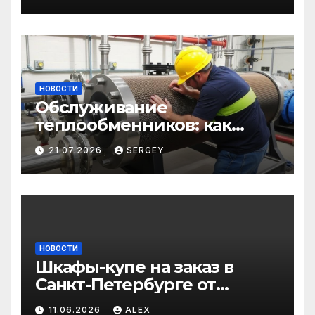
строительства: от
саморезов до анкеров
НОВОСТИ
Обслуживание
теплообменников: как
сохранить эффективность
21.07.2026
SERGEY
и избежать простоев
НОВОСТИ
Шкафы-купе на заказ в
Санкт-Петербурге от
производителя по
11.06.2026
ALEX