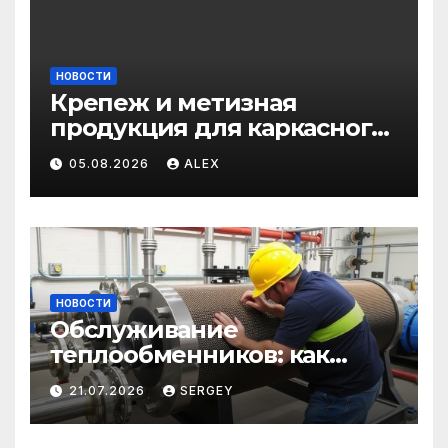
НОВОСТИ
Крепеж и метизная
продукция для каркасного
и загородного
05.08.2026
ALEX
строительства: от
саморезов до анкеров
НОВОСТИ
Обслуживание
теплообменников: как
сохранить эффективность
21.07.2026
SERGEY
и избежать простоев