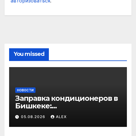
авторизоваться
.
You missed
НОВОСТИ
Заправка кондиционеров в
Бишкеке:
профессиональные услуги
05.08.2026
ALEX
для дома и авто