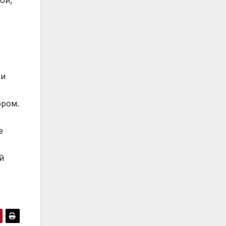
ой,
 и
ором.
е
й