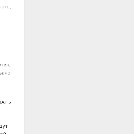
ного,
стен,
вано
рать
т
дут