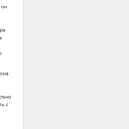
 он
ора
е
о
 она
ельно
ть с