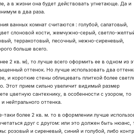
е, а в жизни она будет действовать угнетающе. Да и
нимум в два раза.
я ванных комнат считаются : голубой, салатовый,
цвет слоновой кости, жемчужно-серый, светло-желты
овый, терракотовый, песочный, нежно-сиреневый,
орого больше всего.
ее 2 кв. м), то лучше всего оформить ее в одном из э
сыщенный оттенок. Но лучше использовать два оттенк
ее, и короткие стены облицевать плиткой более светл
го. Этот прием сильно увеличит видимый размер
ете цветную сантехнику, в особенности с узором, то
 и нейтрального оттенка.
е-таки более 2 кв. м. то в оформлении лучше использо
четаться друг с другом: или это должен быть нюанс, 
ы: розовый и сиреневый, синий и голубой, либо контр