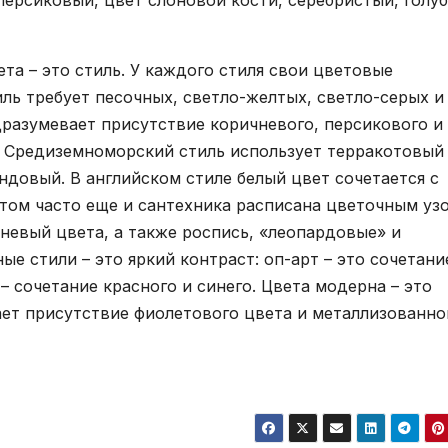
персиковый, цвет слоновой кости, серебристый, голуб
а – это стиль. У каждого стиля свои цветовые
ль требует песочных, светло-желтых, светло-серых и
дразумевает присутствие коричневого, персикового и
. Средиземноморский стиль использует терракотовый
андовый. В английском стиле белый цвет сочетается с
этом часто еще и сантехника расписана цветочным уз
невый цвета, а также роспись, «леопардовые» и
ые стили – это яркий контраст: оп-арт – это сочетани
– сочетание красного и синего. Цвета модерна – это
ает присутствие фиолетового цвета и металлизованно