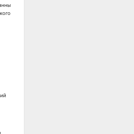
ванны
кого
кий
о