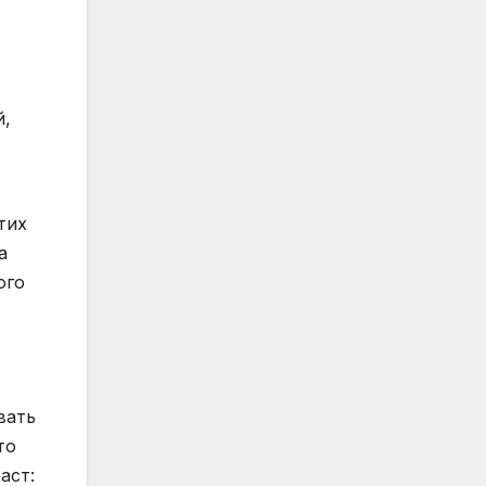
й,
тих
а
ого
вать
то
аст: