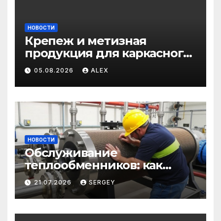
НОВОСТИ
Крепеж и метизная
продукция для каркасного
и загородного
05.08.2026
ALEX
строительства: от
саморезов до анкеров
НОВОСТИ
Обслуживание
теплообменников: как
сохранить эффективность
21.07.2026
SERGEY
и избежать простоев