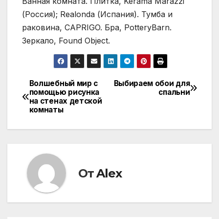
Ванная комната. Плитка, Kerama Marazzi
(Россия); Realonda (Испания). Тумба и
раковина, CAPRIGO. Бра, PotteryBarn.
Зеркало, Found Object.
Волшебный мир с
Выбираем обои для
Навигация
помощью рисунка
спальни
на стенах детской
по
комнаты
записям
От
Alex