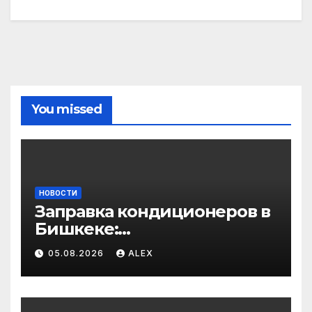
You missed
НОВОСТИ
Заправка кондиционеров в
Бишкеке:
профессиональные услуги
05.08.2026
ALEX
для дома и авто