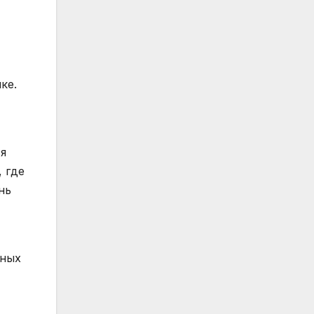
ке.
я
 где
нь
рных