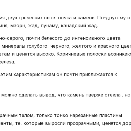
я двух греческих слов: почка и камень. По-другому в
мня, маорн, жад, пунаму, канадский жад.
но-серого, почти белесого до интенсивного цвета
 минералы голубого, черного, желтого и красного цвет
етам и ценятся высоко. Коричневые полоски возника
елеза.
этим характеристикам он почти приближается к
 можно сделать вывод, что камень тверже стекла . но
рачным телом, только тонко нарезанные пластины
енты, те, которые выросли прозрачными, ценятся дор