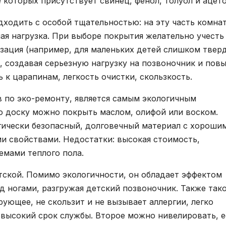
е которых присутствует свинец, фенол, толуол и ацето
дходить с особой тщательностью: на эту часть комна
ая нагрузка. При выборе покрытия желательно учесть
изация (например, для маленьких детей слишком твер
, создавая серьезную нагрузку на позвоночник и пов
 к царапинам, легкость очистки, скользкость.
 по эко-ремонту, является самым экологичным
ю доску можно покрыть маслом, олифой или воском.
гически безопасный, долговечный материал с хороши
 свойствами. Недостатки: высокая стоимость,
темами теплого пола.
тской. Помимо экологичности, он обладает эффектом
 ногами, разгружая детский позвоночник. Также так
ующее, не скользит и не вызывает аллергии, легко
невысокий срок службы. Второе можно нивелировать, 