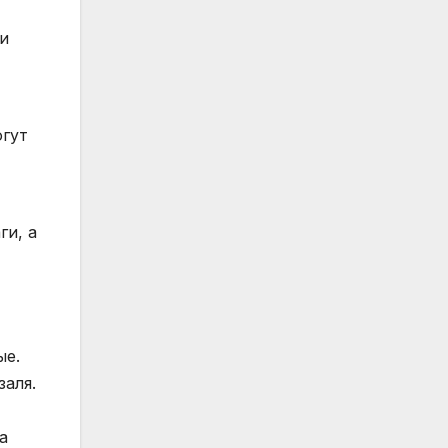
 и
огут
ги, а
ые.
заля.
а