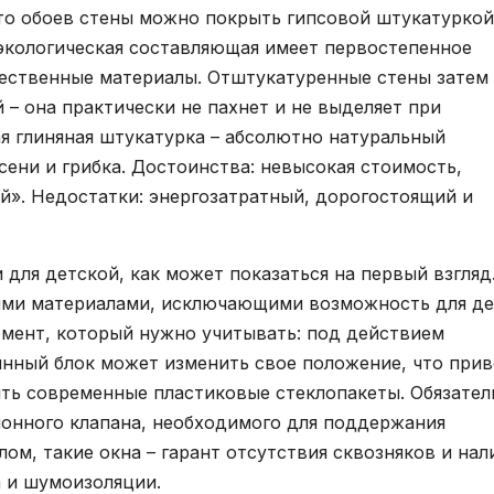
то обоев стены можно покрыть гипсовой штукатуркой
экологическая составляющая имеет первостепенное
чественные материалы. Отштукатуренные стены затем
– она практически не пахнет и не выделяет при
я глиняная штукатурка – абсолютно натуральный
ени и грибка. Достоинства: невысокая стоимость,
й». Недостатки: энергозатратный, дорогостоящий и
для детской, как может показаться на первый взгляд
ыми материалами, исключающими возможность для д
омент, который нужно учитывать: под действием
нный блок может изменить свое положение, что при
ить современные пластиковые стеклопакеты. Обязател
ионного клапана, необходимого для поддержания
ом, такие окна – гарант отсутствия сквозняков и нал
 и шумоизоляции.