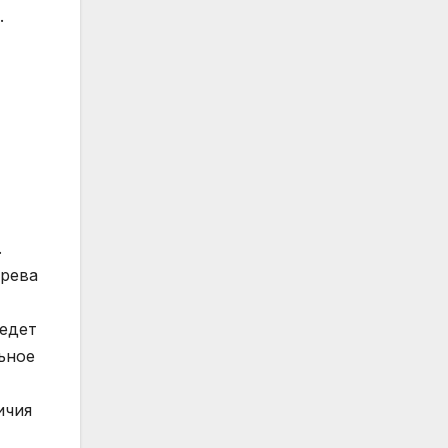
.
.
ерева
ведет
ьное
ичия