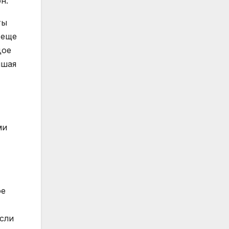
н.
ты
 еще
дое
ышая
ми
ое
если