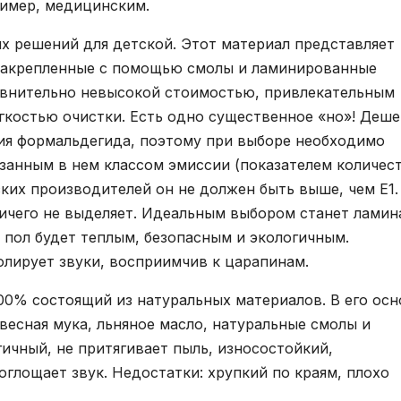
ример, медицинским.
х решений для детской. Этот материал представляет
закрепленные с помощью смолы и ламинированные
равнительно невысокой стоимостью, привлекательным
гкостью очистки. Есть одно существенное «но»! Деш
ия формальдегида, поэтому при выборе необходимо
азанным в нем классом эмиссии (показателем количес
ких производителей он не должен быть выше, чем Е1.
ичего не выделяет. Идеальным выбором станет ламин
 пол будет теплым, безопасным и экологичным.
олирует звуки, восприимчив к царапинам.
00% состоящий из натуральных материалов. В его осн
весная мука, льняное масло, натуральные смолы и
гичный, не притягивает пыль, износостойкий,
оглощает звук. Недостатки: хрупкий по краям, плохо