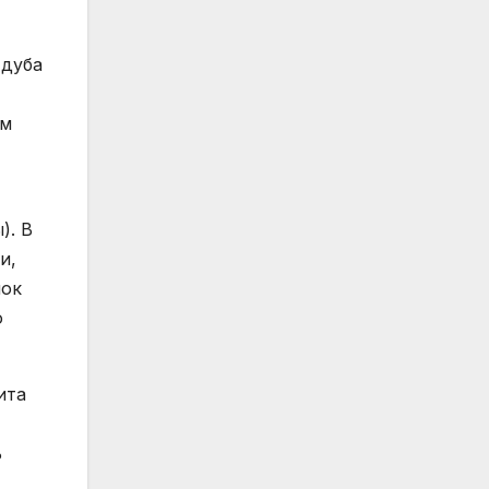
 дуба
ым
). В
и,
нок
о
ита
ь