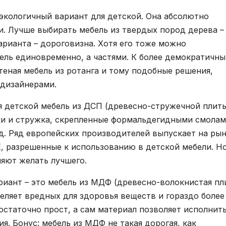
 экологичный вариант для детской. Она абсолютно
и. Лучше выбирать мебель из твердых пород дерева –
арианта – дороговизна. Хотя его тоже можно
бель единовременно, а частями. К более демократичн
теная мебель из ротанга и тому подобные решения,
 дизайнерами.
я детской мебель из ДСП (древесно-стружечной плиты
ки и стружка, скрепленные формальдегидными смолам
. Ряд европейских производителей выпускает на ры
, разрешенные к использованию в детской мебели. Н
ляют желать лучшего.
иант – это мебель из МДФ (древесно-волокнистая пл
еляет вредных для здоровья веществ и гораздо более
остаточно прост, а сам материал позволяет исполнит
. Бонус: мебель из МДФ не такая дорогая, как