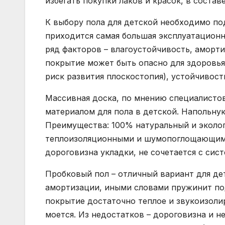
избегать покупки лаков и красок, в состав
К выбору пола для детской необходимо по
приходится самая большая эксплуатационн
ряд факторов – влагоустойчивость, аморт
покрытие может быть опасно для здоровья
риск развития плоскостопия), устойчивость
Массивная доска, по мнению специалистов
материалом для пола в детской. Напольну
Преимущества: 100% натуральный и эколо
теплоизоляционными и шумопоглощающими
дороговизна укладки, не сочетается с сис
Пробковый пол – отличный вариант для де
амортизации, иными словами пружинит под
покрытие достаточно теплое и звукоизолир
моется. Из недостатков – дороговизна и 