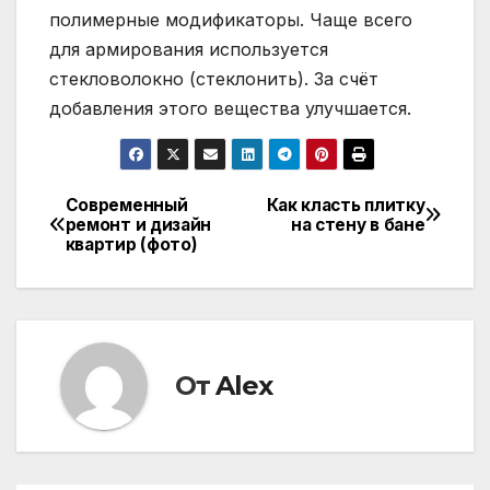
полимерные модификаторы. Чаще всего
для армирования используется
стекловолокно (стеклонить). За счёт
добавления этого вещества улучшается.
Современный
Как класть плитку
Навигация
ремонт и дизайн
на стену в бане
квартир (фото)
по
записям
От
Alex