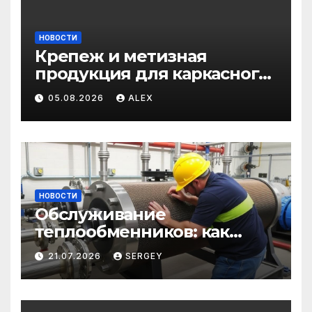
НОВОСТИ
Крепеж и метизная
продукция для каркасного
и загородного
05.08.2026
ALEX
строительства: от
саморезов до анкеров
НОВОСТИ
Обслуживание
теплообменников: как
сохранить эффективность
21.07.2026
SERGEY
и избежать простоев