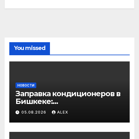
You missed
НОВОСТИ
Заправка кондиционеров в
Бишкеке:
профессиональные услуги
05.08.2026
ALEX
для дома и авто