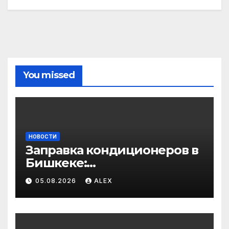
You missed
НОВОСТИ
Заправка кондиционеров в
Бишкеке:
профессиональные услуги
05.08.2026
ALEX
для дома и авто