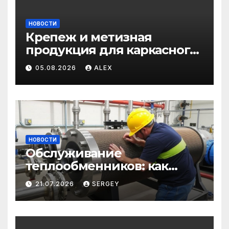
НОВОСТИ
Крепеж и метизная
продукция для каркасного
и загородного
05.08.2026
ALEX
строительства: от
саморезов до анкеров
НОВОСТИ
Обслуживание
теплообменников: как
сохранить эффективность
21.07.2026
SERGEY
и избежать простоев