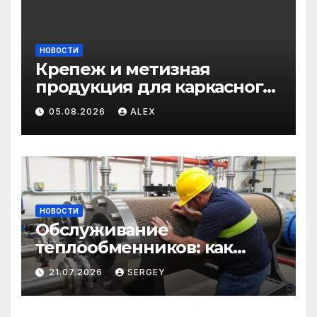
НОВОСТИ
Крепеж и метизная
продукция для каркасного
и загородного
05.08.2026
ALEX
строительства: от
саморезов до анкеров
НОВОСТИ
Обслуживание
теплообменников: как
сохранить эффективность
21.07.2026
SERGEY
и избежать простоев