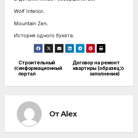
Wolf Interior.
Mountain Zen.
История одного букета.
Строительный
Договор на ремонт
Навигация
информационный
квартиры (образец
портал
заполнения)
по
записям
От
Alex