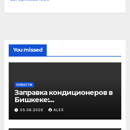
You missed
НОВОСТИ
Заправка кондиционеров в
Бишкеке:
профессиональные услуги
05.08.2026
ALEX
для дома и авто