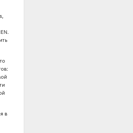
s,
CEN.
ить
то
тов:
вой
ти
ой
я в