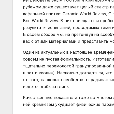
нетребовательным ГОСТом и критериями UN
рубежом даже существует целый спектр п
кафельной плитке: Сeramic World Review, Glob
Bric World Review. В них освещаются проб
результаты испытаний, проводимых теми и
В своем обзоре мы, не претендуя на всео
вас с этими материалами и представить м
Один из актуальных в настоящее время фак
совсем не пустая формальность. Изготавли
тщательно перемолотой гранулированной 
шпат и каолин). Несложно догадаться, что
от того, насколько свободна от радиоакти
ведется добыча глины.
Качественные показатели тоже во многом 
ней кремнезем ухудшает физические парам