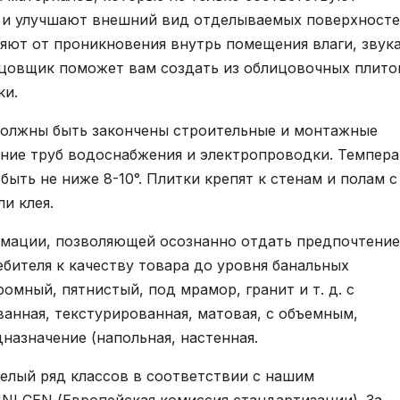
о и улучшают внешний вид отделываемых поверхносте
ют от проникновения внутрь помещения влаги, звука
ицовщик поможет вам создать из облицовочных плито
ки.
должны быть закончены строительные и монтажные
ание труб водоснабжения и электропроводки. Темпера
ыть не ниже 8-10°. Плитки крепят к стенам и полам с
и клея.
рмации, позволяющей осознанно отдать предпочтение
бителя к качеству товара до уровня банальных
омный, пятнистый, под мрамор, гранит и т. д. с
ванная, текстурированная, матовая, с объемным,
назначение (напольная, настенная.
целый ряд классов в соответствии с нашим