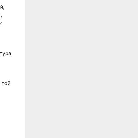
й,
,
к
тура
 той