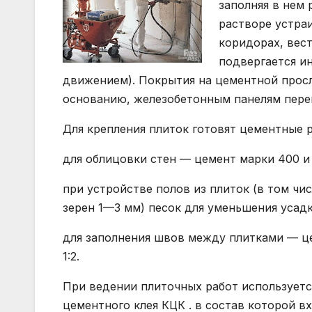
заполняя в нем
растворе устра
коридорах, вес
подвергается и
движением). Покрытия на цементной прос
основанию, железобетонным панелям пере
Для крепления плиток готовят цементные 
для облицовки стен — цемент марки 400 и 
при устройстве полов из плиток (в том чи
зерен 1—3 мм) песок для уменьшения усадк
для заполнения швов между плитками — ц
1:2.
При ведении плиточных работ используетс
цементного клея КЦК . в состав которой 