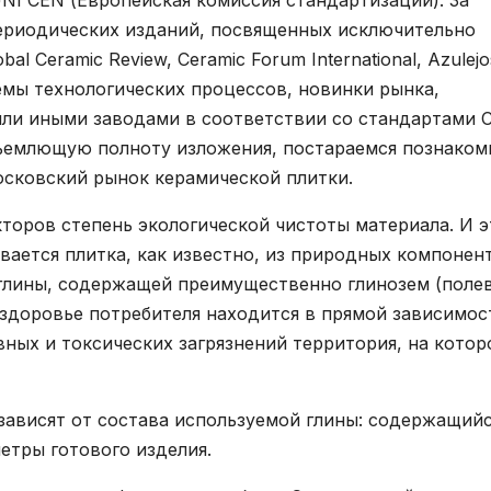
I CEN (Европейская комиссия стандартизации). За
ериодических изданий, посвященных исключительно
al Сeramic Review, Ceramic Forum International, Azulejo
лемы технологических процессов, новинки рынка,
ли иными заводами в соответствии со стандартами 
бъемлющую полноту изложения, постараемся познаком
осковский рынок керамической плитки.
торов степень экологической чистоты материала. И э
вается плитка, как известно, из природных компонен
глины, содержащей преимущественно глинозем (поле
 здоровье потребителя находится в прямой зависимос
вных и токсических загрязнений территория, на котор
зависят от состава используемой глины: содержащийс
етры готового изделия.