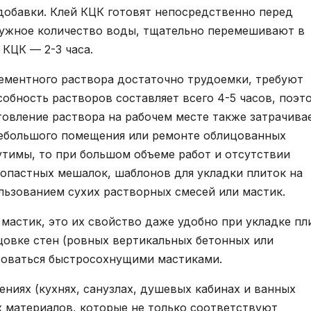
 добавки. Клей КЦК готовят непосредственно перед
нужное количество воды, тщательно перемешивают в
 КЦК — 2-3 часа.
ементного раствора достаточно трудоемки, требуют
обность растворов составляет всего 4-5 часов, поэт
товление раствора на рабочем месте также затрачива
небольшого помещения или ремонте облицованных
утимы, то при большом объеме работ и отсутствии
лопастных мешалок, шаблонов для укладки плиток на
льзованием сухих растворных смесей или мастик.
астик, это их свойство даже удобно при укладке пл
цовке стен (ровных вертикальных бетонных или
зоваться быстросохнущими мастиками.
ниях (кухнях, санузлах, душевых кабинах и ванных
х материалов, которые не только соответствуют