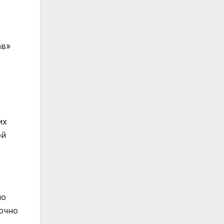
ав»
их
ой
но
точно