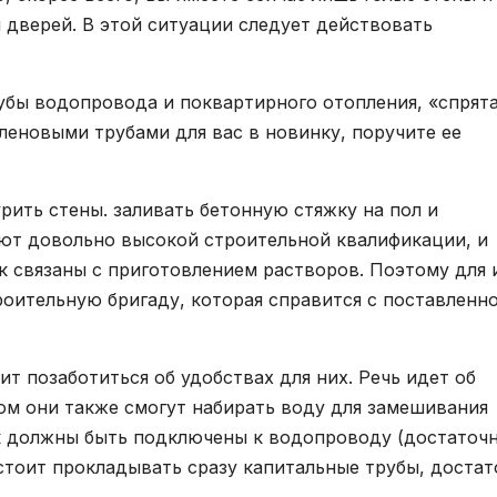
и дверей. В этой ситуации следует действовать
убы водопровода и поквартирного отопления, «спрят
иленовыми трубами для вас в новинку, поручите ее
рить стены. заливать бетонную стяжку на пол и
уют довольно высокой строительной квалификации, и
ак связаны с приготовлением растворов. Поэтому для 
оительную бригаду, которая справится с поставленн
ит позаботиться об удобствах для них. Речь идет об
ром они также смогут набирать воду для замешивания
ик должны быть подключены к водопроводу (достаточ
 стоит прокладывать сразу капитальные трубы, доста