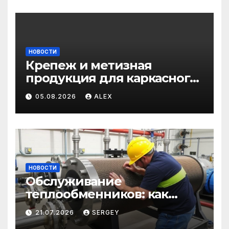
НОВОСТИ
Крепеж и метизная
продукция для каркасного
и загородного
05.08.2026
ALEX
строительства: от
саморезов до анкеров
НОВОСТИ
Обслуживание
теплообменников: как
сохранить эффективность
21.07.2026
SERGEY
и избежать простоев