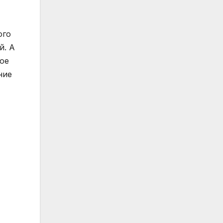
ого
й. А
ое
ние