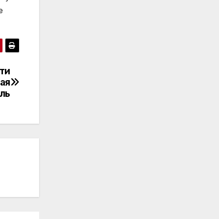
е
сти
ая
ль