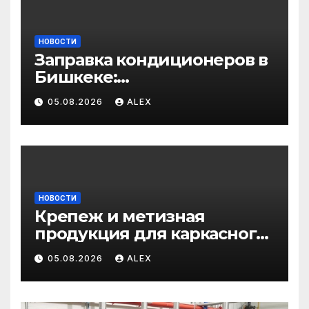
НОВОСТИ
Заправка кондиционеров в
Бишкеке:
профессиональные услуги
05.08.2026
ALEX
для дома и авто
НОВОСТИ
Крепеж и метизная
продукция для каркасного
и загородного
05.08.2026
ALEX
строительства: от
саморезов до анкеров