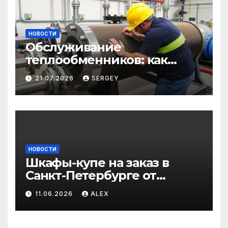
НОВОСТИ
Обслуживание
теплообменников: как
сохранить эффективность
21.07.2026
SERGEY
и избежать простоев
НОВОСТИ
Шкафы-купе на заказ в
Санкт-Петербурге от
производителя по
11.06.2026
ALEX
доступным ценам