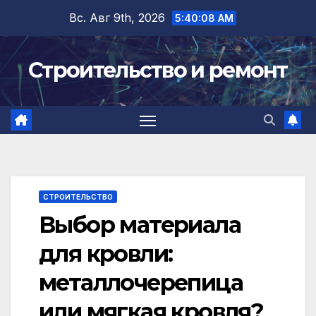
Перейти
Вс. Авг 9th, 2026
5:40:08 AM
к
содержимому
Строительство и ремонт
СТРОИТЕЛЬСТВО
Выбор материала
для кровли:
металлочерепица
или мягкая кровля?