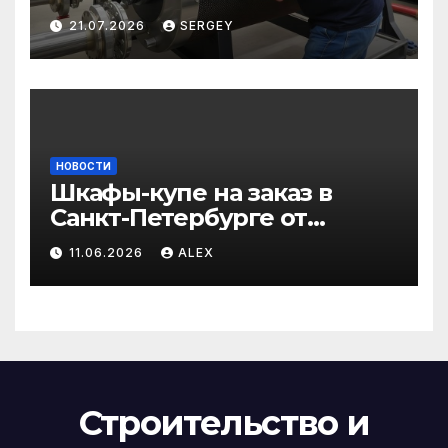
сохранить эффективность
21.07.2026
SERGEY
и избежать простоев
НОВОСТИ
Шкафы-купе на заказ в
Санкт-Петербурге от
производителя по
11.06.2026
ALEX
доступным ценам
Строительство и