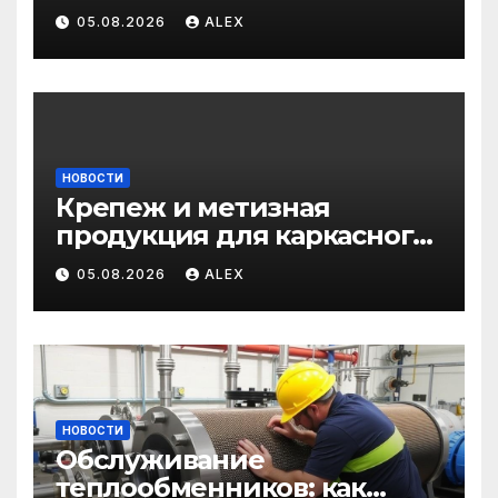
профессиональные услуги
05.08.2026
ALEX
для дома и авто
НОВОСТИ
Крепеж и метизная
продукция для каркасного
и загородного
05.08.2026
ALEX
строительства: от
саморезов до анкеров
НОВОСТИ
Обслуживание
теплообменников: как