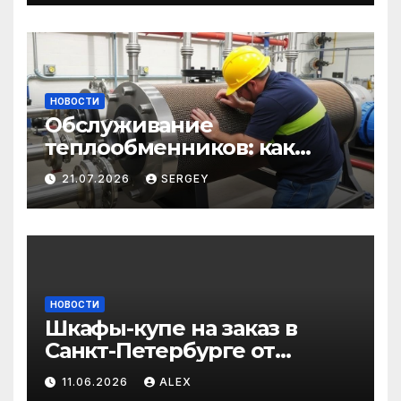
саморезов до анкеров
НОВОСТИ
Обслуживание
теплообменников: как
сохранить эффективность
21.07.2026
SERGEY
и избежать простоев
НОВОСТИ
Шкафы-купе на заказ в
Санкт-Петербурге от
производителя по
11.06.2026
ALEX
доступным ценам