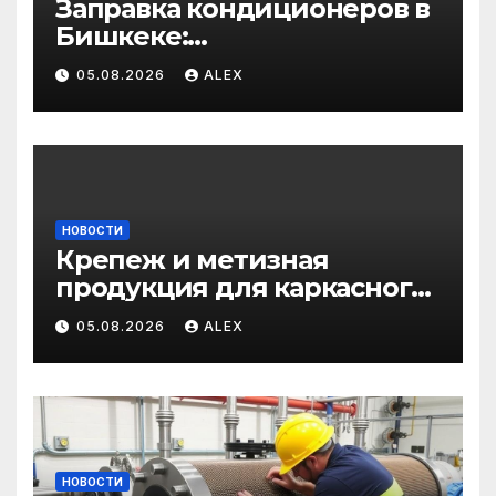
Заправка кондиционеров в
Бишкеке:
профессиональные услуги
05.08.2026
ALEX
для дома и авто
НОВОСТИ
Крепеж и метизная
продукция для каркасного
и загородного
05.08.2026
ALEX
строительства: от
саморезов до анкеров
НОВОСТИ