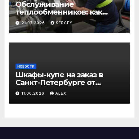
Обслуживание
теплообменников: как
сохранить эффективность
21.07.2026
SERGEY
и избежать простоев
НОВОСТИ
Шкафы-купе на заказ в
Санкт-Петербурге от
производителя по
11.06.2026
ALEX
доступным ценам