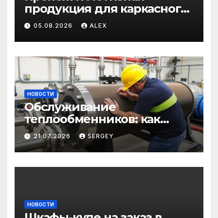
продукция для каркасного
и загородного
05.08.2026
ALEX
строительства: от
саморезов до анкеров
НОВОСТИ
Обслуживание
теплообменников: как
сохранить эффективность
21.07.2026
SERGEY
и избежать простоев
НОВОСТИ
Шкафы-купе на заказ в