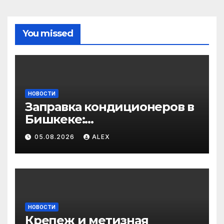
You missed
НОВОСТИ
Заправка кондиционеров в
Бишкеке:
профессиональные услуги
05.08.2026
ALEX
для дома и авто
НОВОСТИ
Крепеж и метизная