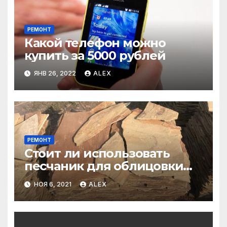
РЕМОНТ
Какой телефон можно
купить за 5000 рублей
ЯНВ 26, 2022
ALEX
РЕМОНТ
Стоит ли использовать
песчаник для облицовки
фасада?
НОЯ 6, 2021
ALEX