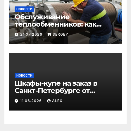
НОВОСТИ
Обслуживание
теплообменников: как
сохранить эффективность
21.07.2026
SERGEY
и избежать простоев
НОВОСТИ
Шкафы-купе на заказ в
Санкт-Петербурге от
производителя по
11.06.2026
ALEX
доступным ценам