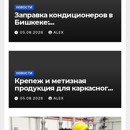
НОВОСТИ
Заправка кондиционеров в
Бишкеке:
профессиональные услуги
05.08.2026
ALEX
для дома и авто
НОВОСТИ
Крепеж и метизная
продукция для каркасного
и загородного
05.08.2026
ALEX
строительства: от
саморезов до анкеров