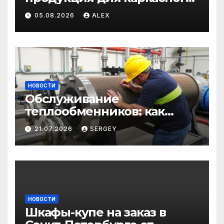
и загородного
05.08.2026
ALEX
строительства: от
саморезов до анкеров
НОВОСТИ
Обслуживание
теплообменников: как
сохранить эффективность
21.07.2026
SERGEY
и избежать простоев
НОВОСТИ
Шкафы-купе на заказ в