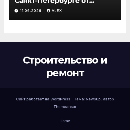
Санкт-Петербурге от
производителя по
11.06.2026
ALEX
доступным ценам
Строительство и
ремонт
Сайт работает на WordPress
|
Тема:
Newsup
, автор
Themeansar
Home