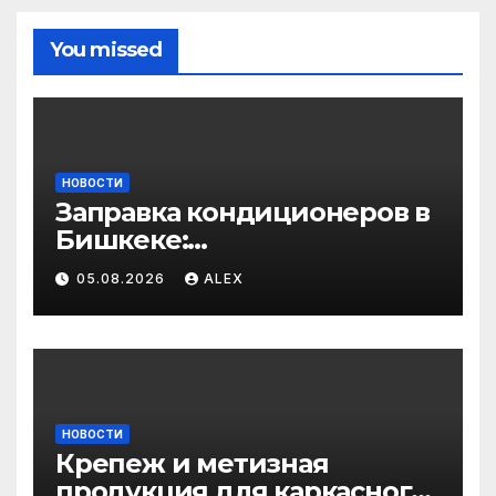
You missed
НОВОСТИ
Заправка кондиционеров в
Бишкеке:
профессиональные услуги
05.08.2026
ALEX
для дома и авто
НОВОСТИ
Крепеж и метизная
продукция для каркасного