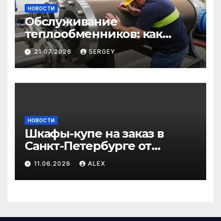
НОВОСТИ
Обслуживание
теплообменников: как
сохранить эффективность
21.07.2026
SERGEY
и избежать простоев
НОВОСТИ
Шкафы-купе на заказ в
Санкт-Петербурге от
производителя по
11.06.2026
ALEX
доступным ценам