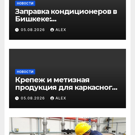
НОВОСТИ
Заправка кондиционеров в
Бишкеке:
профессиональные услуги
05.08.2026
ALEX
для дома и авто
НОВОСТИ
Крепеж и метизная
продукция для каркасного
и загородного
05.08.2026
ALEX
строительства: от
саморезов до анкеров