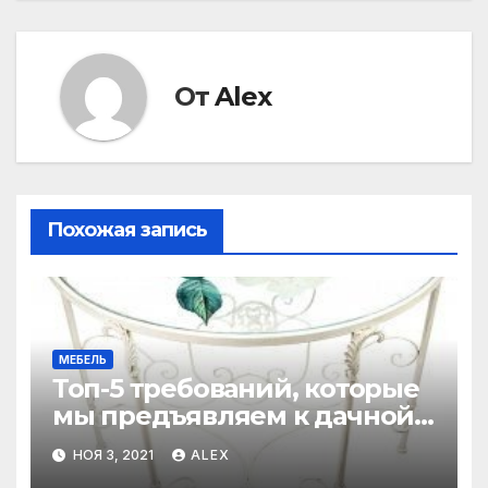
записям
От
Alex
Похожая запись
МЕБЕЛЬ
Топ-5 требований, которые
мы предъявляем к дачной
мебели в грядущем 2022-м
НОЯ 3, 2021
ALEX
году