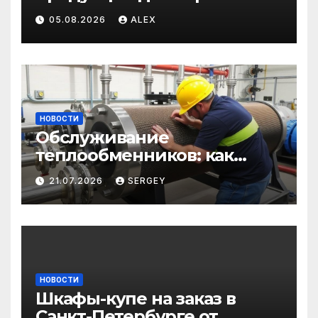
и загородного
05.08.2026
ALEX
строительства: от
саморезов до анкеров
НОВОСТИ
Обслуживание
теплообменников: как
сохранить эффективность
21.07.2026
SERGEY
и избежать простоев
НОВОСТИ
Шкафы-купе на заказ в
Санкт-Петербурге от