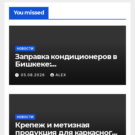
You missed
НОВОСТИ
Заправка кондиционеров в
Бишкеке:
профессиональные услуги
05.08.2026
ALEX
для дома и авто
НОВОСТИ
Крепеж и метизная
продукция для каркасного