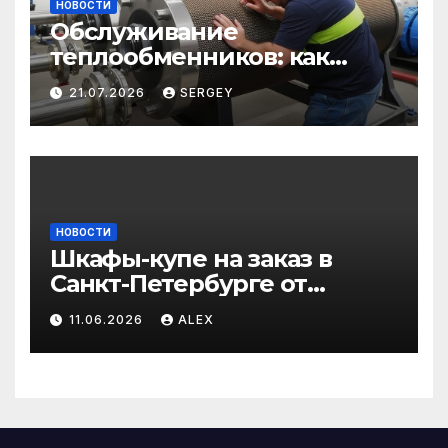
НОВОСТИ
Обслуживание
теплообменников: как
сохранить эффективность
21.07.2026
SERGEY
и избежать простоев
НОВОСТИ
Шкафы-купе на заказ в
Санкт-Петербурге от
производителя по
11.06.2026
ALEX
доступным ценам