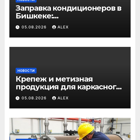
Заправка кондиционеров в
Бишкеке:
профессиональные услуги
05.08.2026
ALEX
для дома и авто
НОВОСТИ
Крепеж и метизная
продукция для каркасного
и загородного
05.08.2026
ALEX
строительства: от
саморезов до анкеров