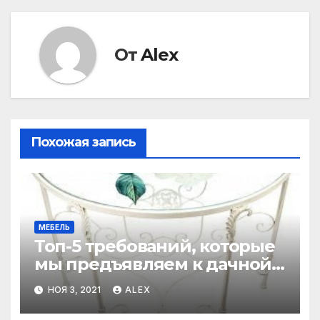
записям
От
Alex
Похожая запись
МЕБЕЛЬ
Топ-5 требований, которые
мы предъявляем к дачной
мебели в грядущем 2022-м
НОЯ 3, 2021
ALEX
году