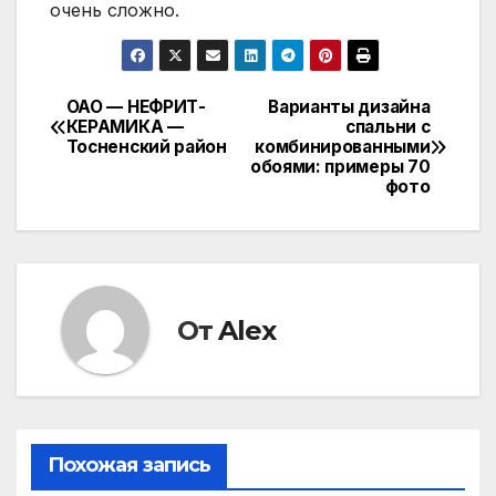
очень сложно.
ОАО — НЕФРИТ-
Варианты дизайна
Навигация
КЕРАМИКА —
спальни с
Тосненский район
комбинированными
по
обоями: примеры 70
фото
записям
От
Alex
Похожая запись