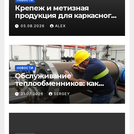
Крепеж и метизная
продукция для каркасного
и загородного
05.08.2026
ALEX
строительства: от
саморезов до анкеров
НОВОСТИ
Обслуживание
теплообменников: как
сохранить эффективность
21.07.2026
SERGEY
и избежать простоев