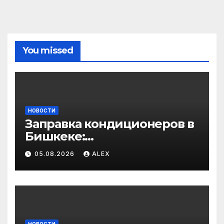
You missed
НОВОСТИ
Заправка кондиционеров в
Бишкеке:
профессиональные услуги
05.08.2026
ALEX
для дома и авто
НОВОСТИ