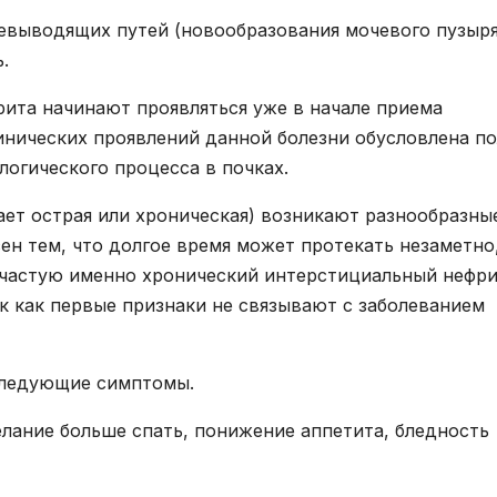
евыводящих путей (новообразования мочевого пузыря
.
ита начинают проявляться уже в начале приема
инических проявлений данной болезни обусловлена п
логического процесса в почках.
ает острая или хроническая) возникают разнообразны
н тем, что долгое время может протекать незаметно
ачастую именно хронический интерстициальный нефри
к как первые признаки не связывают с заболеванием
следующие симптомы.
елание больше спать, понижение аппетита, бледность