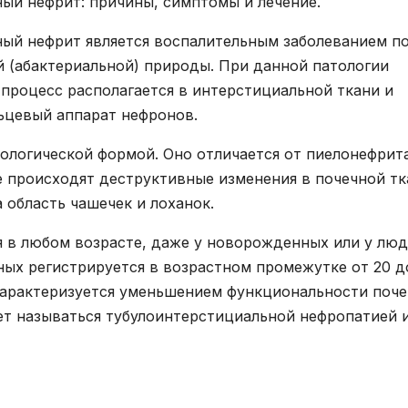
ый нефрит: причины, симптомы и лечение.
ый нефрит является воспалительным заболеванием п
 (абактериальной) природы. При данной патологии
 процесс располагается в интерстициальной ткани и
ьцевый аппарат нефронов.
зологической формой. Оно отличается от пиелонефрит
е происходят деструктивные изменения в почечной тк
 область чашечек и лоханок.
 в любом возрасте, даже у новорожденных или у лю
ных регистрируется в возрастном промежутке от 20 д
 характеризуется уменьшением функциональности поч
ет называться тубулоинтерстициальной нефропатией 