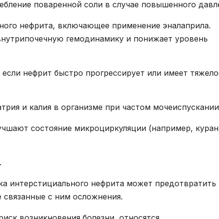
ебление поваренной соли в случае повышенного давл
ного нефрита, включающее применение эналаприла.
 внутрипочечную гемодинамику и понижает уровень
 если нефрит быстро прогрессирует или имеет тяжело
трия и калия в организме при частом мочеиспускании
учшают состояние микроциркуляции (например, куран
.
ка интерстициального нефрита может предотвратить
е связанные с ним осложнения.
ск возникновения болезни, относятся.