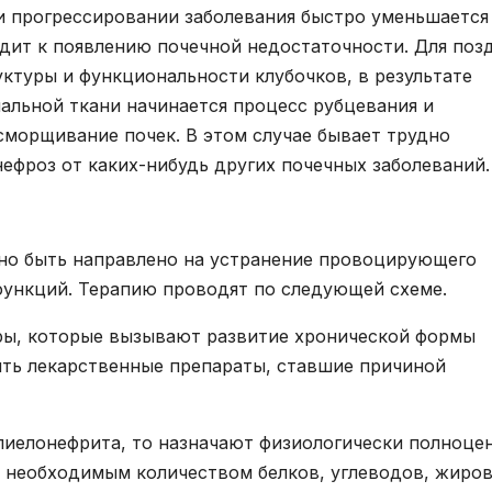
и прогрессировании заболевания быстро уменьшается
одит к появлению почечной недостаточности. Для поз
уктуры и функциональности клубочков, в результате
иальной ткани начинается процесс рубцевания и
 сморщивание почек. В этом случае бывает трудно
ефроз от каких-нибудь других почечных заболеваний.
но быть направлено на устранение провоцирующего
функций. Терапию проводят по следующей схеме.
ы, которые вызывают развитие хронической формы
ить лекарственные препараты, ставшие причиной
пиелонефрита, то назначают физиологически полноце
а необходимым количеством белков, углеводов, жиров