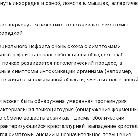
уть лихорадка и озноб, ломота в мышцах, аллергиче
еет вирусную этиологию, то возникают симптомы
хорадкой.
ициального нефрита очень схожа с симптомами
ный нефрит в начале заболевания обладает слабо
почках развивается патологический процесс, в
зные симптомы интоксикации организма (например,
я в животе и поясничной области, чувство постоянно
и может быть обнаружена умеренная протеинурия
ибактериальная лейкоцитоурия (обнаружение форменны
м обмене веществ возникает дисметаболический
арактеризующийся кристаллурией (выпадение кристал
ются симптомы анемии и незначительное повышение