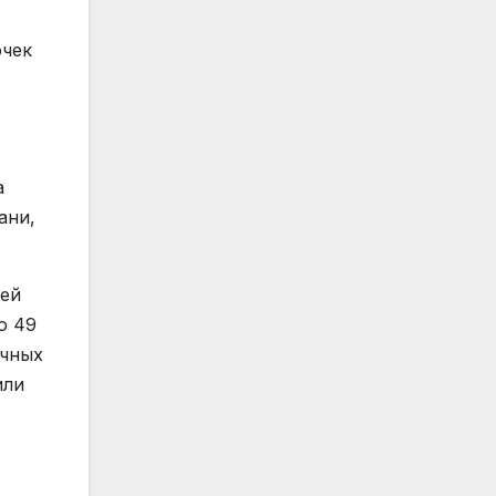
очек
а
ани,
дей
о 49
ечных
или