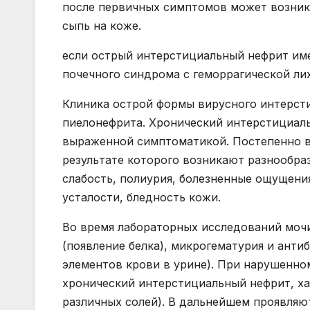
после первичных симптомов может возникн
сыпь на коже.
если острый интерстициальный нефрит им
почечного синдрома с геморрагической ли
Клиника острой формы вирусного интерст
пиелонефрита. Хронический интерстициаль
выраженной симптоматикой. Постепенно в 
результате которого возникают разнообра
слабость, полиурия, болезненные ощущени
усталости, бледность кожи.
Во время лабораторных исследований моч
(появление белка), микрогематурия и ант
элементов крови в урине). При нарушенно
хронический интерстициальный нефрит, х
различных солей). В дальнейшем проявля