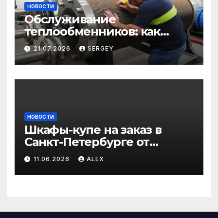
НОВОСТИ
Обслуживание
теплообменников: как
сохранить эффективность
21.07.2026
SERGEY
и избежать простоев
НОВОСТИ
Шкафы-купе на заказ в
Санкт-Петербурге от
производителя по
11.06.2026
ALEX
доступным ценам