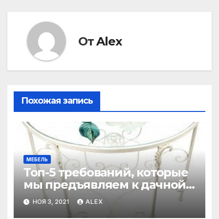
От
Alex
Похожая запись
МЕБЕЛЬ
Топ-5 требований, которые
мы предъявляем к дачной
мебели в грядущем 2022-м
НОЯ 3, 2021
ALEX
году