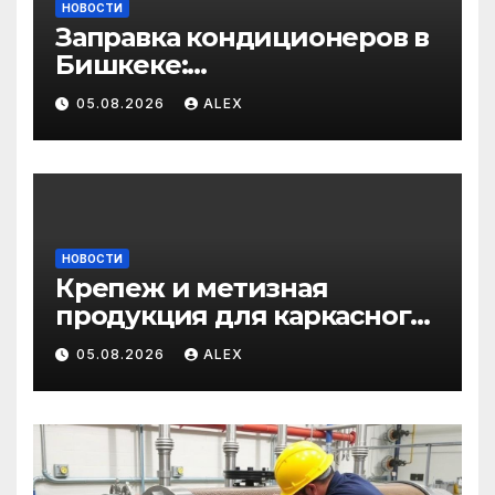
НОВОСТИ
Заправка кондиционеров в
Бишкеке:
профессиональные услуги
05.08.2026
ALEX
для дома и авто
НОВОСТИ
Крепеж и метизная
продукция для каркасного
и загородного
05.08.2026
ALEX
строительства: от
саморезов до анкеров