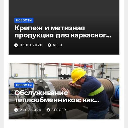
НОВОСТИ
Крепеж и метизная
продукция для каркасного
и загородного
05.08.2026
ALEX
строительства: от
саморезов до анкеров
НОВОСТИ
Обслуживание
теплообменников: как
сохранить эффективность
21.07.2026
SERGEY
и избежать простоев