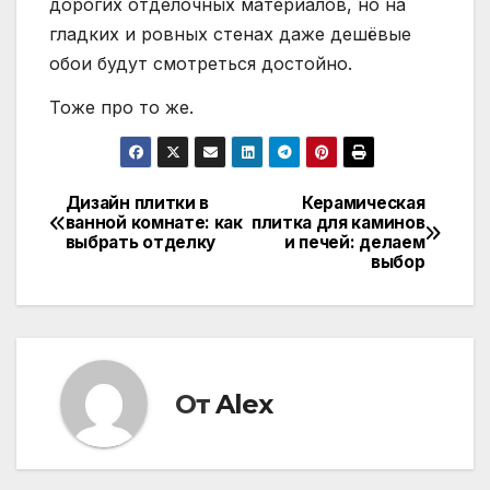
дорогих отделочных материалов, но на
гладких и ровных стенах даже дешёвые
обои будут смотреться достойно.
Тоже про то же.
Дизайн плитки в
Керамическая
Навигация
ванной комнате: как
плитка для каминов
выбрать отделку
и печей: делаем
по
выбор
записям
От
Alex