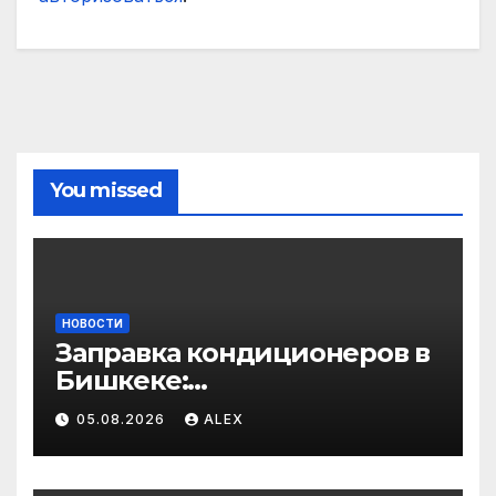
You missed
НОВОСТИ
Заправка кондиционеров в
Бишкеке:
профессиональные услуги
05.08.2026
ALEX
для дома и авто