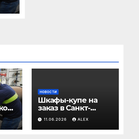
 и
НОВОСТИ
Шкафы-купе на
ков:
заказ в Санкт-
Петербурге от
11.06.2026
ALEX
 и
производителя по
тоев
доступным ценам