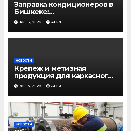
Заправка кондиционеров в
Бишкеке:
профессиональные услуги
АВГ 5, 2026
ALEX
для дома и авто
НОВОСТИ
Крепеж и метизная
продукция для каркасного
и загородного
АВГ 5, 2026
ALEX
строительства: от
саморезов до анкеров
НОВОСТИ