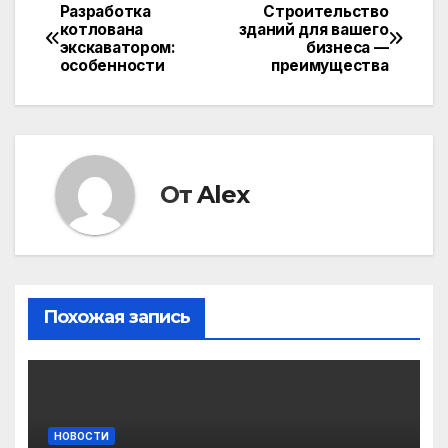
Разработка
Строительство
Навигация
котлована
зданий для вашего
экскаватором:
бизнеса —
по
особенности
преимущества
записям
От
Alex
Похожая запись
НОВОСТИ