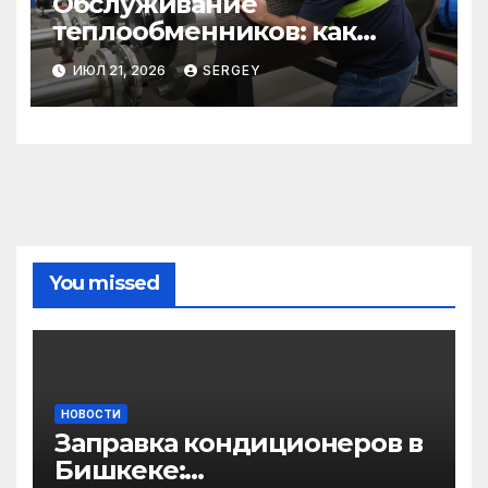
Обслуживание
теплообменников: как
сохранить эффективность и
ИЮЛ 21, 2026
SERGEY
избежать простоев
You missed
НОВОСТИ
Заправка кондиционеров в
Бишкеке: