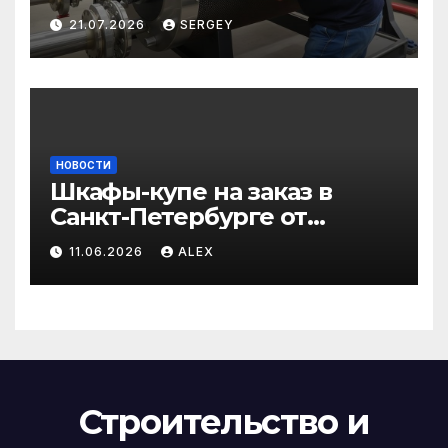
сохранить эффективность
21.07.2026
SERGEY
и избежать простоев
НОВОСТИ
Шкафы-купе на заказ в
Санкт-Петербурге от
производителя по
11.06.2026
ALEX
доступным ценам
Строительство и