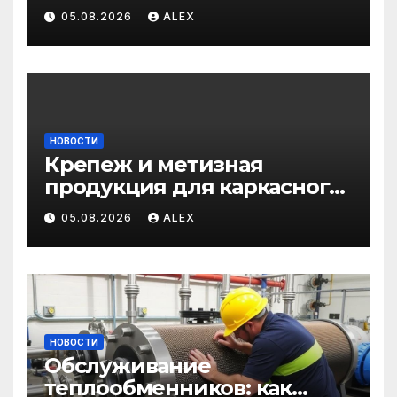
профессиональные услуги
05.08.2026
ALEX
для дома и авто
НОВОСТИ
Крепеж и метизная
продукция для каркасного
и загородного
05.08.2026
ALEX
строительства: от
саморезов до анкеров
НОВОСТИ
Обслуживание
теплообменников: как