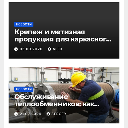
НОВОСТИ
Крепеж и метизная
продукция для каркасного
и загородного
05.08.2026
ALEX
строительства: от
саморезов до анкеров
НОВОСТИ
Обслуживание
теплообменников: как
сохранить эффективность
21.07.2026
SERGEY
и избежать простоев