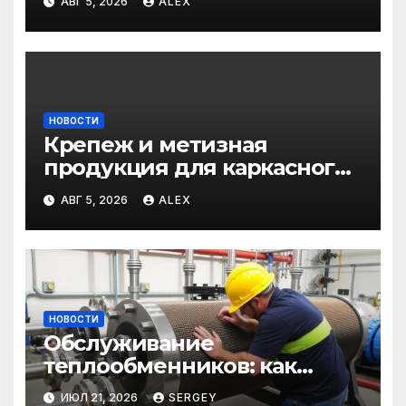
АВГ 5, 2026
ALEX
для дома и авто
НОВОСТИ
Крепеж и метизная
продукция для каркасного
и загородного
АВГ 5, 2026
ALEX
строительства: от
саморезов до анкеров
НОВОСТИ
Обслуживание
теплообменников: как
сохранить эффективность и
ИЮЛ 21, 2026
SERGEY