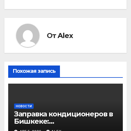
по
записям
От
Alex
Похожая запись
НОВОСТИ
Заправка кондиционеров в
Бишкеке:
профессиональные услуги