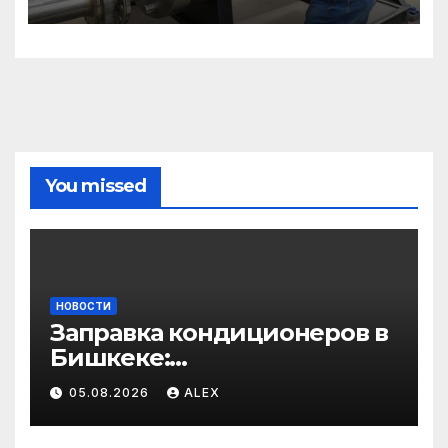
избежать простоев
You missed
НОВОСТИ
Заправка кондиционеров в
Бишкеке:
профессиональные услуги
05.08.2026
ALEX
для дома и авто