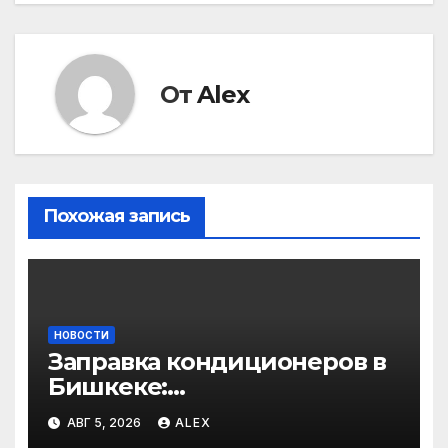
записям
От
Alex
Похожая запись
НОВОСТИ
Заправка кондиционеров в
Бишкеке:
профессиональные услуги
АВГ 5, 2026
ALEX
для дома и авто