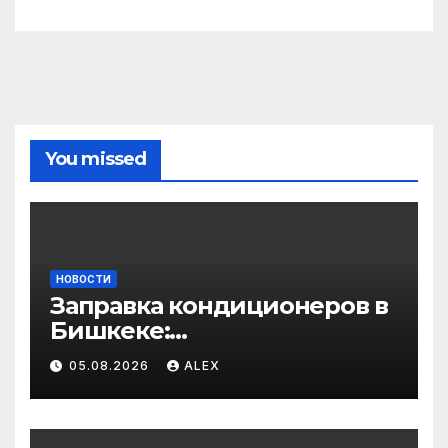
You missed
НОВОСТИ
Заправка кондиционеров в
Бишкеке:
профессиональные услуги
05.08.2026
ALEX
для дома и авто