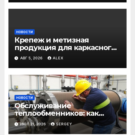
НОВОСТИ
Крепеж и метизная
продукция для каркасного
и загородного
АВГ 5, 2026
ALEX
строительства: от
саморезов до анкеров
НОВОСТИ
Обслуживание
теплообменников: как
сохранить эффективность и
ИЮЛ 21, 2026
SERGEY
избежать простоев