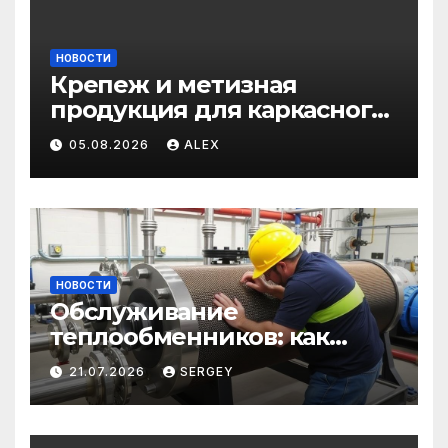
НОВОСТИ
Крепеж и метизная
продукция для каркасного
и загородного
05.08.2026
ALEX
строительства: от
саморезов до анкеров
НОВОСТИ
Обслуживание
теплообменников: как
сохранить эффективность
21.07.2026
SERGEY
и избежать простоев