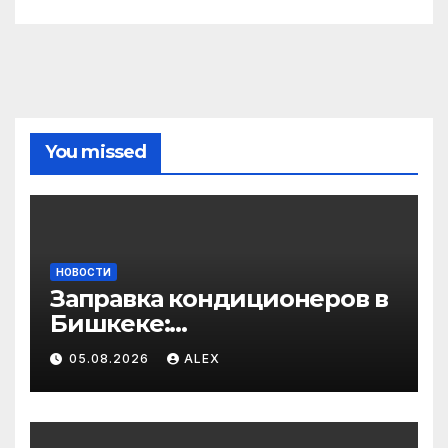
You missed
НОВОСТИ
Заправка кондиционеров в
Бишкеке:
профессиональные услуги
05.08.2026
ALEX
для дома и авто