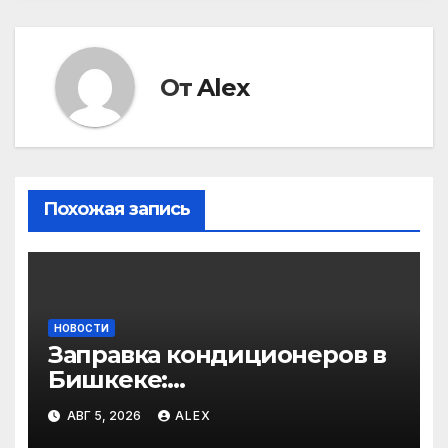
записям
От
Alex
Похожая запись
НОВОСТИ
Заправка кондиционеров в
Бишкеке:
профессиональные услуги
АВГ 5, 2026
ALEX
для дома и авто