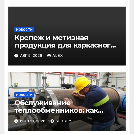
НОВОСТИ
Крепеж и метизная
продукция для каркасного
и загородного
АВГ 5, 2026
ALEX
строительства: от
саморезов до анкеров
НОВОСТИ
Обслуживание
теплообменников: как
сохранить эффективность и
ИЮЛ 21, 2026
SERGEY
избежать простоев