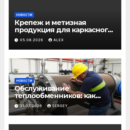
НОВОСТИ
Крепеж и метизная
продукция для каркасного
и загородного
05.08.2026
ALEX
строительства: от
саморезов до анкеров
НОВОСТИ
Обслуживание
теплообменников: как
сохранить эффективность
21.07.2026
SERGEY
и избежать простоев