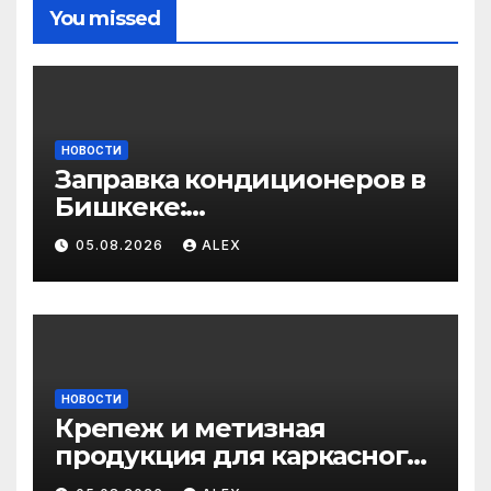
You missed
НОВОСТИ
Заправка кондиционеров в
Бишкеке:
профессиональные услуги
05.08.2026
ALEX
для дома и авто
НОВОСТИ
Крепеж и метизная
продукция для каркасного
и загородного