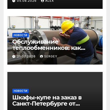
05.08.2026
ALEX
строительства: от
саморезов до анкеров
НОВОСТИ
Обслуживание
теплообменников: как
сохранить эффективность
21.07.2026
SERGEY
и избежать простоев
НОВОСТИ
Шкафы-купе на заказ в
Санкт-Петербурге от
производителя по