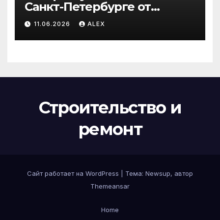
Санкт-Петербурге от
производителя по
11.06.2026
ALEX
доступным ценам
Строительство и
ремонт
Сайт работает на WordPress
|
Тема:
Newsup
, автор
Themeansar
Home