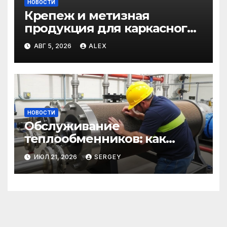
НОВОСТИ
Крепеж и метизная
продукция для каркасного
и загородного
АВГ 5, 2026
ALEX
строительства: от
саморезов до анкеров
НОВОСТИ
Обслуживание
теплообменников: как
сохранить эффективность и
ИЮЛ 21, 2026
SERGEY
избежать простоев