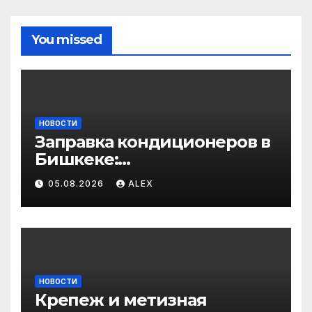
You missed
НОВОСТИ
Заправка кондиционеров в
Бишкеке:
профессиональные услуги
05.08.2026
ALEX
для дома и авто
НОВОСТИ
Крепеж и метизная