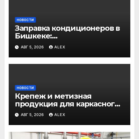
НОВОСТИ
Заправка кондиционеров в
Бишкеке:
профессиональные услуги
АВГ 5, 2026
ALEX
для дома и авто
НОВОСТИ
Крепеж и метизная
продукция для каркасного
и загородного
АВГ 5, 2026
ALEX
строительства: от
саморезов до анкеров