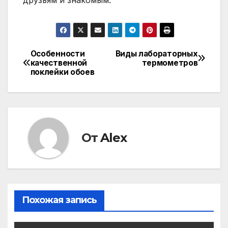
друзьям и знакомым.
Особенности
Виды лабораторных
Навигация
качественной
термометров
поклейки обоев
по
записям
От
Alex
Похожая запись