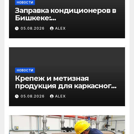
НОВОСТИ
Заправка кондиционеров в
Бишкеке:
профессиональные услуги
05.08.2026
ALEX
для дома и авто
НОВОСТИ
Крепеж и метизная
продукция для каркасного
и загородного
05.08.2026
ALEX
строительства: от
саморезов до анкеров