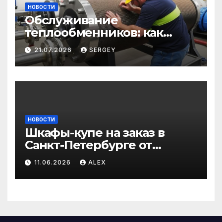
НОВОСТИ
Обслуживание
теплообменников: как
сохранить эффективность
21.07.2026
SERGEY
и избежать простоев
НОВОСТИ
Шкафы-купе на заказ в
Санкт-Петербурге от
производителя по
11.06.2026
ALEX
доступным ценам