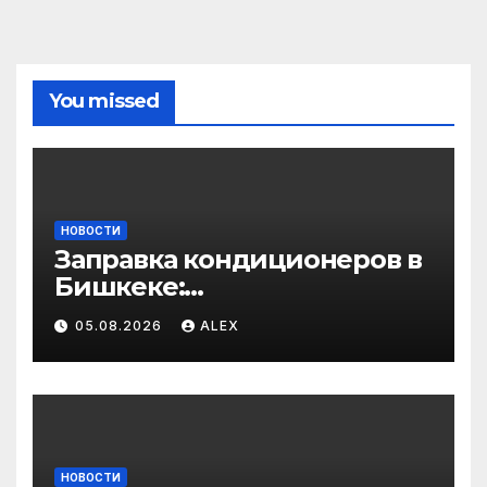
You missed
НОВОСТИ
Заправка кондиционеров в
Бишкеке:
профессиональные услуги
05.08.2026
ALEX
для дома и авто
НОВОСТИ