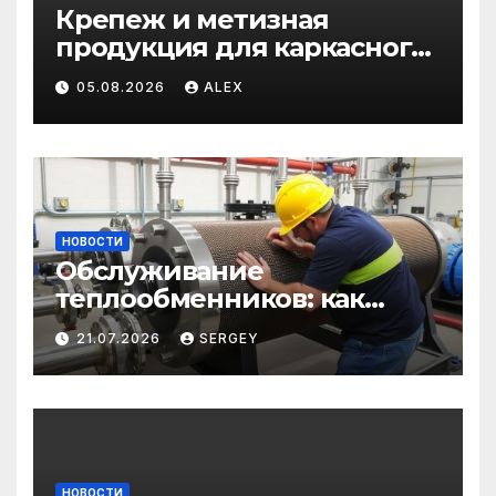
Крепеж и метизная
продукция для каркасного
и загородного
05.08.2026
ALEX
строительства: от
саморезов до анкеров
НОВОСТИ
Обслуживание
теплообменников: как
сохранить эффективность
21.07.2026
SERGEY
и избежать простоев
НОВОСТИ