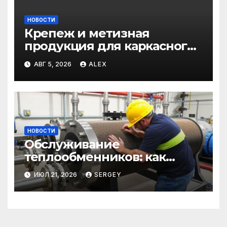
НОВОСТИ
Крепеж и метизная
продукция для каркасного
и загородного
АВГ 5, 2026
ALEX
строительства: от
саморезов до анкеров
НОВОСТИ
Обслуживание
теплообменников: как
сохранить эффективность и
ИЮЛ 21, 2026
SERGEY
избежать простоев