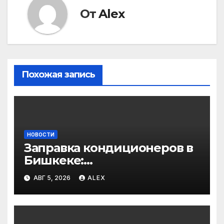
От
Alex
Похожая запись
НОВОСТИ
Заправка кондиционеров в
Бишкеке:
профессиональные услуги
АВГ 5, 2026
ALEX
для дома и авто