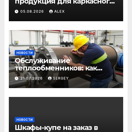
продукция для каркасного
и загородного
05.08.2026
ALEX
строительства: от
саморезов до анкеров
НОВОСТИ
Обслуживание
теплообменников: как
сохранить эффективность
21.07.2026
SERGEY
и избежать простоев
НОВОСТИ
Шкафы-купе на заказ в