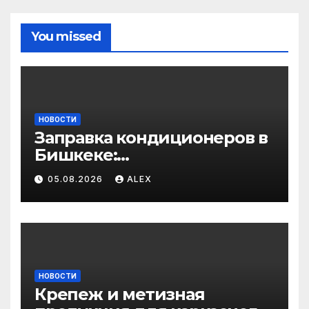
You missed
НОВОСТИ
Заправка кондиционеров в
Бишкеке:
профессиональные услуги
05.08.2026
ALEX
для дома и авто
НОВОСТИ
Крепеж и метизная