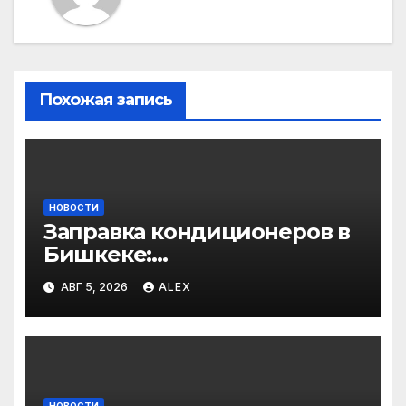
Похожая запись
НОВОСТИ
Заправка кондиционеров в
Бишкеке:
профессиональные услуги
АВГ 5, 2026
ALEX
для дома и авто
НОВОСТИ