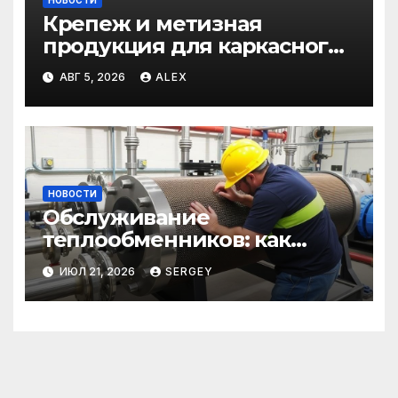
Крепеж и метизная
продукция для каркасного
и загородного
АВГ 5, 2026
ALEX
строительства: от
саморезов до анкеров
НОВОСТИ
Обслуживание
теплообменников: как
сохранить эффективность и
ИЮЛ 21, 2026
SERGEY
избежать простоев