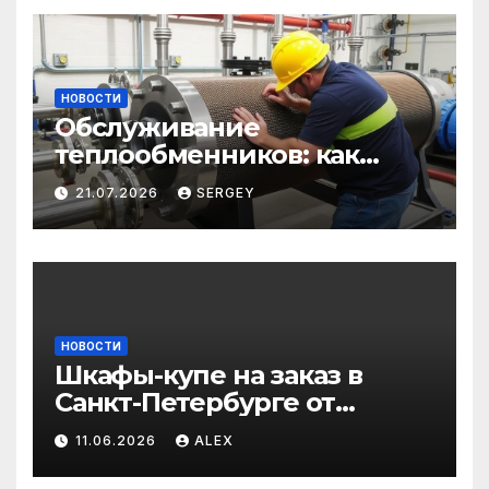
НОВОСТИ
Обслуживание
теплообменников: как
сохранить эффективность
21.07.2026
SERGEY
и избежать простоев
НОВОСТИ
Шкафы-купе на заказ в
Санкт-Петербурге от
производителя по
11.06.2026
ALEX
доступным ценам