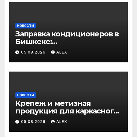
НОВОСТИ
Заправка кондиционеров в
Бишкеке:
профессиональные услуги
05.08.2026
ALEX
для дома и авто
НОВОСТИ
Крепеж и метизная
продукция для каркасного
и загородного
05.08.2026
ALEX
строительства: от
саморезов до анкеров