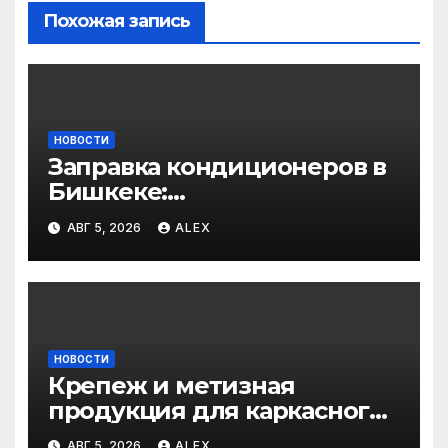
Похожая запись
НОВОСТИ
Заправка кондиционеров в
Бишкеке:
профессиональные услуги
АВГ 5, 2026
ALEX
для дома и авто
НОВОСТИ
Крепеж и метизная
продукция для каркасного
и загородного
АВГ 5, 2026
ALEX